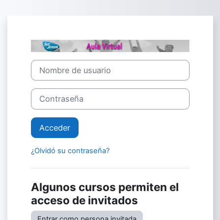
Salta al contenido principal
Entrar a Asocia
Nombre de usuario
Contraseña
Acceder
¿Olvidó su contraseña?
Algunos cursos permiten el
acceso de invitados
Entrar como persona invitada